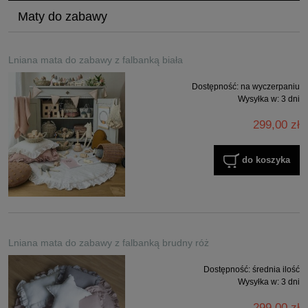
Maty do zabawy
Lniana mata do zabawy z falbanką biała
Dostępność:
na wyczerpaniu
Wysyłka w:
3 dni
299,00 zł
do koszyka
Lniana mata do zabawy z falbanką brudny róż
Dostępność:
średnia ilość
Wysyłka w:
3 dni
299,00 zł