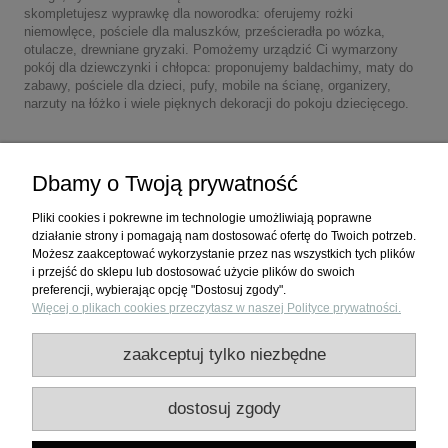
skompletujesz wyprawkę dla noworodka: oferujemy rożki
niemowlęce, pościele dla maluszków, prześcieradła po wózka,
otulacze, drewniane gryzaki. Pomożemy urządzić Ci wymarzony
pokój dla dziewczynki i chłopca: proponujemy baldachimy, maty do
zabawy, pościele dla dzieci, pufy, mobile na ścianę, organizery,
narzuty na łóżko i wiele pięknych dekoracji do pokoju dziecięcego.
Dbamy o Twoją prywatność
Pliki cookies i pokrewne im technologie umożliwiają poprawne
działanie strony i pomagają nam dostosować ofertę do Twoich potrzeb.
Możesz zaakceptować wykorzystanie przez nas wszystkich tych plików
i przejść do sklepu lub dostosować użycie plików do swoich
preferencji, wybierając opcję "Dostosuj zgody".
Więcej o plikach cookies przeczytasz w naszej Polityce prywatności.
Zakupy
zaakceptuj tylko niezbędne
Pomoc
dostosuj zgody
Moje konto