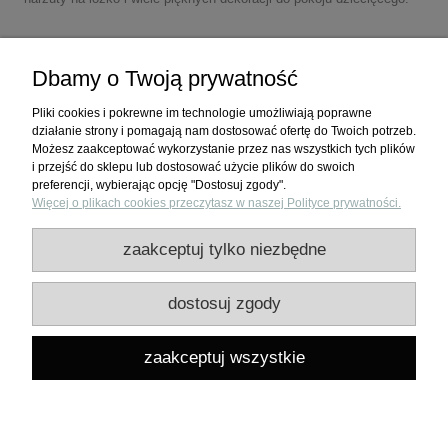
Dbamy o Twoją prywatność
Pliki cookies i pokrewne im technologie umożliwiają poprawne
działanie strony i pomagają nam dostosować ofertę do Twoich potrzeb.
Możesz zaakceptować wykorzystanie przez nas wszystkich tych plików
i przejść do sklepu lub dostosować użycie plików do swoich
preferencji, wybierając opcję "Dostosuj zgody".
Więcej o plikach cookies przeczytasz w naszej Polityce prywatności.
Zakupy
zaakceptuj tylko niezbędne
Pomoc
dostosuj zgody
Moje konto
zaakceptuj wszystkie
Informacje
pokaż pełną wersję strony