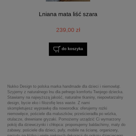
Lniana mata liść szara
239,00 zł
do koszyka
Nukko Design to polska marka handmade dla dzieci i niemowląt.
Szyjemy z naturalnego lnu dla pełnego komfortu Twojego dziecka.
Stawiamy na najwyższą jakość, naturalne tkaniny, niepowtarzalny
design, bycie eko i filozofię less waste. Z nami
skompletujesz wyprawkę dla noworodka: oferujemy rożki
niemowlęce, pościele dla maluszków, prześcieradła po wózka,
otulacze, drewniane gryzaki. Pomożemy urządzić Ci wymarzony
pokój dla dziewczynki i chłopca: proponujemy baldachimy, maty do
zabawy, pościele dla dzieci, pufy, mobile na ścianę, organizery,
narzuty na łóżko i wiele pięknych dekoracji do pokoju dziecięcego.