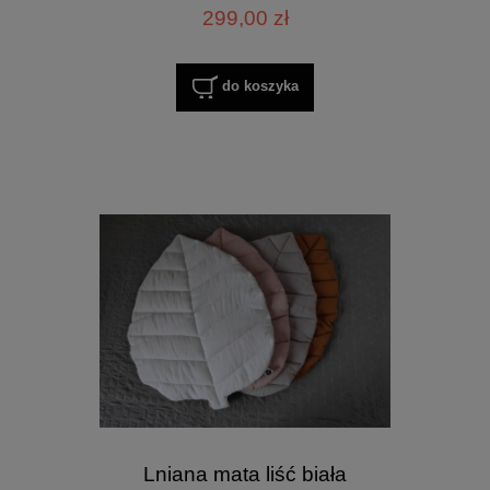
299,00 zł
do koszyka
Lniana mata liść biała