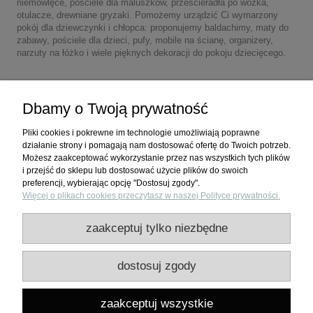
niemowlęce, pościele dla maluszków, prześcieradła po wózka,
otulacze, drewniane gryzaki. Pomożemy urządzić Ci wymarzony
pokój dla dziewczynki i chłopca: proponujemy baldachimy, maty do
zabawy, pościele dla dzieci, pufy, mobile na ścianę, organizery,
narzuty na łóżko i wiele pięknych dekoracji do pokoju dziecięcego.
Dbamy o Twoją prywatność
Pliki cookies i pokrewne im technologie umożliwiają poprawne
działanie strony i pomagają nam dostosować ofertę do Twoich potrzeb.
Możesz zaakceptować wykorzystanie przez nas wszystkich tych plików
i przejść do sklepu lub dostosować użycie plików do swoich
preferencji, wybierając opcję "Dostosuj zgody".
Więcej o plikach cookies przeczytasz w naszej Polityce prywatności.
Zakupy
zaakceptuj tylko niezbędne
Pomoc
dostosuj zgody
Moje konto
zaakceptuj wszystkie
Informacje