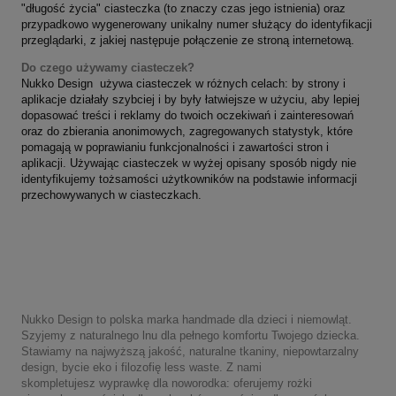
"długość życia" ciasteczka (to znaczy czas jego istnienia) oraz
przypadkowo wygenerowany unikalny numer służący do identyfikacji
przeglądarki, z jakiej następuje połączenie ze stroną internetową.
Do czego używamy ciasteczek?
Nukko Design używa ciasteczek w różnych celach: by strony i
aplikacje działały szybciej i by były łatwiejsze w użyciu, aby lepiej
dopasować treści i reklamy do twoich oczekiwań i zainteresowań
oraz do zbierania anonimowych, zagregowanych statystyk, które
pomagają w poprawianiu funkcjonalności i zawartości stron i
aplikacji. Używając ciasteczek w wyżej opisany sposób nigdy nie
identyfikujemy tożsamości użytkowników na podstawie informacji
przechowywanych w ciasteczkach.
Nukko Design to polska marka handmade dla dzieci i niemowląt.
Szyjemy z naturalnego lnu dla pełnego komfortu Twojego dziecka.
Stawiamy na najwyższą jakość, naturalne tkaniny, niepowtarzalny
design, bycie eko i filozofię less waste. Z nami
skompletujesz wyprawkę dla noworodka: oferujemy rożki