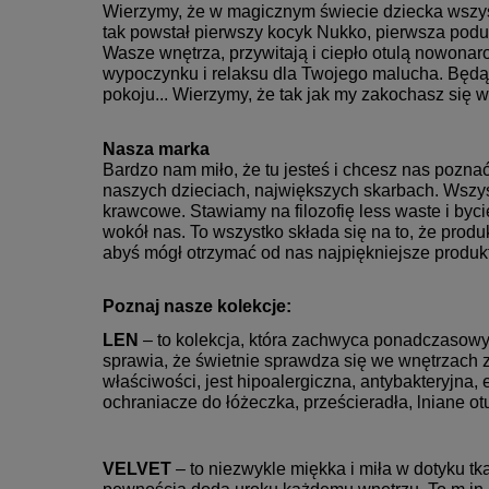
Wierzymy, że w magicznym świecie dziecka wszyst
tak powstał pierwszy kocyk Nukko, pierwsza podu
Wasze wnętrza, przywitają i ciepło otulą nowonar
wypoczynku i relaksu dla Twojego malucha. Będ
pokoju... Wierzymy, że tak jak my zakochasz się 
Nasza marka
Bardzo nam miło, że tu jesteś i chcesz nas pozna
naszych dzieciach, największych skarbach. Wszyst
krawcowe. Stawiamy na filozofię less waste i byc
wokół nas. To wszystko składa się na to, że pro
abyś mógł otrzymać od nas najpiękniejsze produk
Poznaj nasze kolekcje:
LEN
– to kolekcja, która zachwyca ponadczasowy
sprawia, że świetnie sprawdza się we wnętrzach z
właściwości, jest hipoalergiczna, antybakteryjna,
ochraniacze do łóżeczka, prześcieradła, lniane ot
VELVET
– to niezwykle miękka i miła w dotyku tk