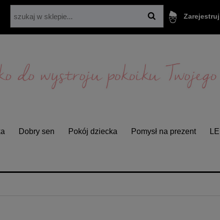
Zarejestruj
ka
Dobry sen
Pokój dziecka
Pomysł na prezent
L