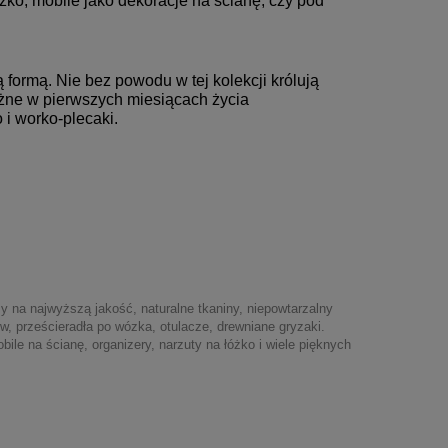
żko, mobile jako dekoracje na ścianę, czy pod
ormą. Nie bez powodu w tej kolekcji królują
ażne w pierwszych miesiącach życia
 i worko-plecaki.
 na najwyższą jakość, naturalne tkaniny, niepowtarzalny
w, prześcieradła po wózka, otulacze, drewniane gryzaki.
le na ścianę, organizery, narzuty na łóżko i wiele pięknych