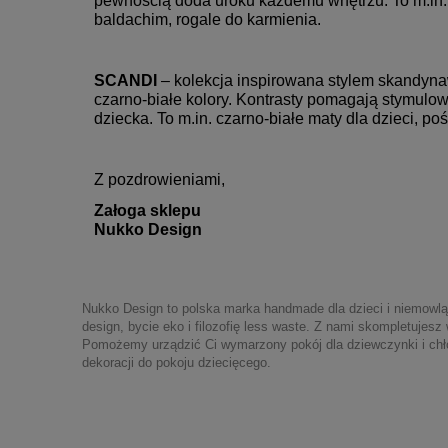
pewnością doda uroku każdemu wnętrzu. To m.in.: 
baldachim, rogale do karmienia.
SCANDI
– kolekcja inspirowana stylem skandyna
czarno-białe kolory. Kontrasty pomagają stymulo
dziecka. To m.in. czarno-białe maty dla dzieci, po
Z pozdrowieniami,
Załoga sklepu
Nukko Design
Nukko Design to polska marka handmade dla dzieci i niemowląt
design, bycie eko i filozofię less waste. Z nami skompletujes
Pomożemy urządzić Ci wymarzony pokój dla dziewczynki i chłop
dekoracji do pokoju dziecięcego.