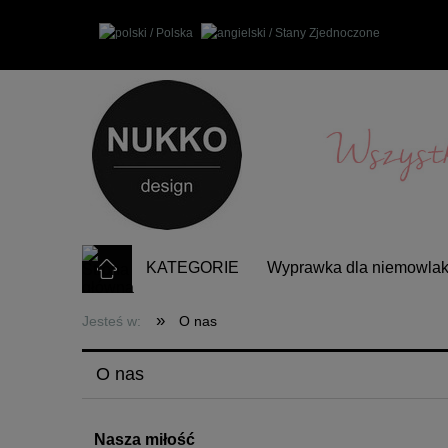
KATEGORIE
Wyprawka dla niemowla
Częste pytania
»
Jesteś w:
O nas
O nas
Nasza miłość