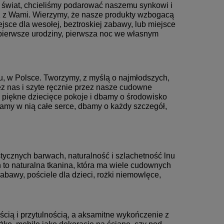
i świat, chcieliśmy podarować naszemu synkowi i
eż z Wami. Wierzymy, że nasze produkty wzbogacą
jsce dla wesołej, beztroskiej zabawy, lub miejsce
pierwsze urodziny, pierwsza noc we własnym
tu, w Polsce. Tworzymy, z myślą o najmłodszych,
ez nas i szyte ręcznie przez nasze cudowne
y piękne dziecięce pokoje i dbamy o środowisko
amy w nią całe serce, dbamy o każdy szczegół,
tycznych barwach, naturalność i szlachetność lnu
 to naturalna tkanina, która ma wiele cudownych
abawy, pościele dla dzieci, rożki niemowlęce,
ością i przytulnością, a aksamitne wykończenie z