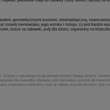
miękkie, pikowane maty do zabawy i pufy Velvet, narzuty na łó
wskim, geometrycznymi wzorami, minimalistyczną, nowoczesną f
wać rozwój niemowlaka, jego wzroku i mózgu, co jest bardzo w
ściele, kosze na zabawki, pufy dla dzieci, organizery na łóżeczko
. Szyjemy z naturalnego lnu dla pełnego komfortu Twojego dziecka. Stawiamy
z wyprawkę dla noworodka: oferujemy rożki niemowlęce, pościele dla maluszkó
ca: proponujemy baldachimy, maty do zabawy, pościele dla dzieci, pufy, mobi