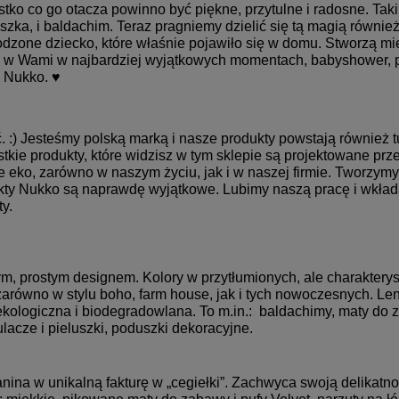
ko co go otacza powinno być piękne, przytulne i radosne. Tak
szka, i baldachim. Teraz pragniemy dzielić się tą magią równi
odzone dziecko, które właśnie pojawiło się w domu. Stworzą mie
ą w Wami w najbardziej wyjątkowych momentach, babyshower, 
w Nukko. ♥
ć. :) Jesteśmy polską marką i nasze produkty powstają również 
kie produkty, które widzisz w tym sklepie są projektowane prz
ie eko, zarówno w naszym życiu, jak i w naszej firmie. Tworzym
dukty Nukko są naprawdę wyjątkowe. Lubimy naszą pracę i wkład
ty.
m, prostym designem. Kolory w przytłumionych, ale charakterys
arówno w stylu boho, farm house, jak i tych nowoczesnych. Len
 ekologiczna i biodegradowlana. To m.in.: baldachimy, maty do z
ulacze i pieluszki, poduszki dekoracyjne.
anina w unikalną fakturę w „cegiełki”. Zachwyca swoją delikatn