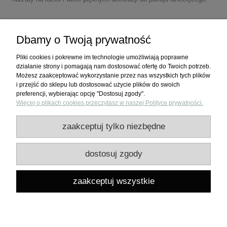
Dbamy o Twoją prywatność
Pliki cookies i pokrewne im technologie umożliwiają poprawne
działanie strony i pomagają nam dostosować ofertę do Twoich potrzeb.
Możesz zaakceptować wykorzystanie przez nas wszystkich tych plików
i przejść do sklepu lub dostosować użycie plików do swoich
preferencji, wybierając opcję "Dostosuj zgody".
Więcej o plikach cookies przeczytasz w naszej Polityce prywatności.
Zakupy
zaakceptuj tylko niezbędne
Pomoc
dostosuj zgody
Moje konto
zaakceptuj wszystkie
Informacje
pokaż pełną wersję strony