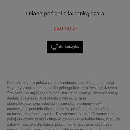
Lniana pościel z falbanką szara
249,00 zł
do koszyka
Nukko Design to polska marka handmade dla dzieci i niemowląt.
Szyjemy z naturalnego lnu dla pełnego komfortu Twojego dziecka.
Stawiamy na najwyższą jakość, naturalne tkaniny, niepowtarzalny
design, bycie eko i filozofię less waste. Z nami
skompletujesz wyprawkę dla noworodka: oferujemy rożki
niemowlęce, pościele dla maluszków, prześcieradła po wózka,
otulacze, drewniane gryzaki. Pomożemy urządzić Ci wymarzony
pokój dla dziewczynki i chłopca: proponujemy baldachimy, maty do
zabawy, pościele dla dzieci, pufy, mobile na ścianę, organizery,
narzuty na łóżko i wiele pięknych dekoracji do pokoju dziecięcego.