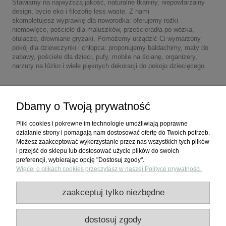
Stawiamy na najwyższą jakość, naturalne tkaniny, niepowtarzalny
design, bycie eko i filozofię less waste. Z nami
skompletujesz wyprawkę dla noworodka: oferujemy rożki
niemowlęce, pościele dla maluszków, prześcieradła po wózka,
otulacze, drewniane gryzaki. Pomożemy urządzić Ci wymarzony
pokój dla dziewczynki i chłopca: proponujemy baldachimy, maty do
zabawy, pościele dla dzieci, pufy, mobile na ścianę, organizery,
narzuty na łóżko i wiele pięknych dekoracji do pokoju dziecięcego.
Dbamy o Twoją prywatność
Pliki cookies i pokrewne im technologie umożliwiają poprawne
działanie strony i pomagają nam dostosować ofertę do Twoich potrzeb.
Możesz zaakceptować wykorzystanie przez nas wszystkich tych plików
i przejść do sklepu lub dostosować użycie plików do swoich
preferencji, wybierając opcję "Dostosuj zgody".
Więcej o plikach cookies przeczytasz w naszej Polityce prywatności.
Zakupy
zaakceptuj tylko niezbędne
Pomoc
dostosuj zgody
Moje konto