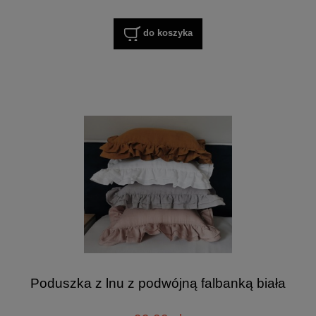
do koszyka
Poduszka z lnu z podwójną falbanką biała