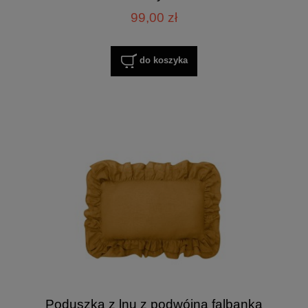
99,00 zł
do koszyka
Poduszka z lnu z podwójną falbanką