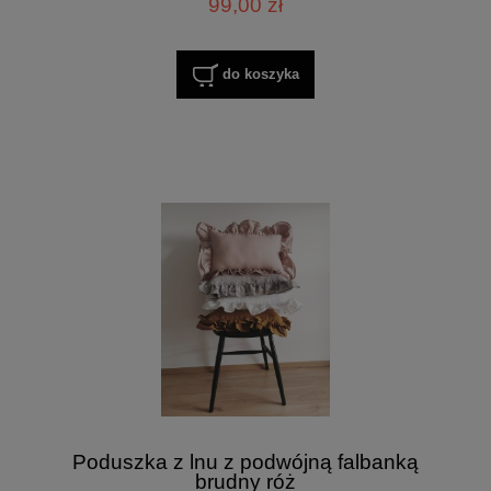
99,00 zł
do koszyka
Poduszka z lnu z podwójną falbanką
brudny róż