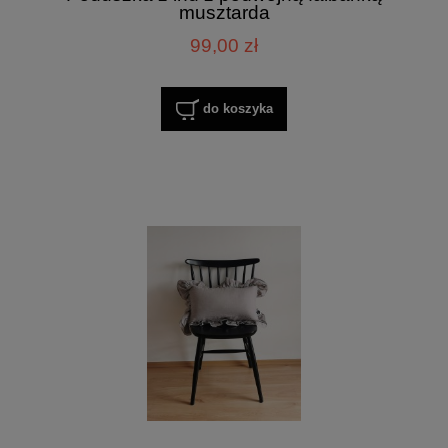
musztarda
99,00 zł
do koszyka