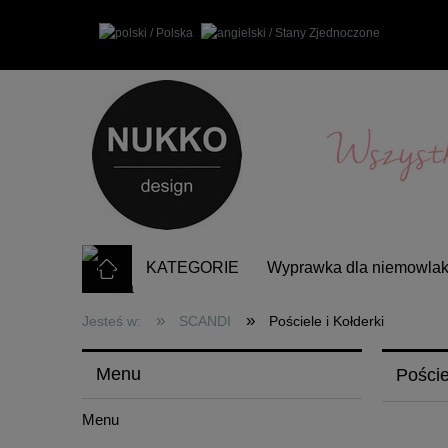
KATEGORIE
Wyprawka dla niemowla
Częste pytania
»
»
Jesteś w:
SCANDI
Pościele i Kołderki
Menu
Poście
Menu