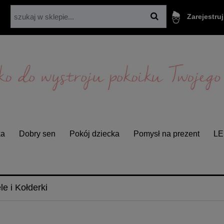
Zarejestruj
ka
Dobry sen
Pokój dziecka
Pomysł na prezent
L
le i Kołderki