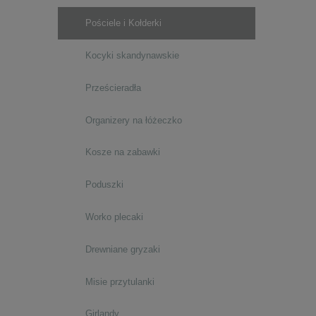
Pościele i Kołderki
Kocyki skandynawskie
Prześcieradła
Organizery na łóżeczko
Kosze na zabawki
Poduszki
Worko plecaki
Drewniane gryzaki
Misie przytulanki
Girlandy