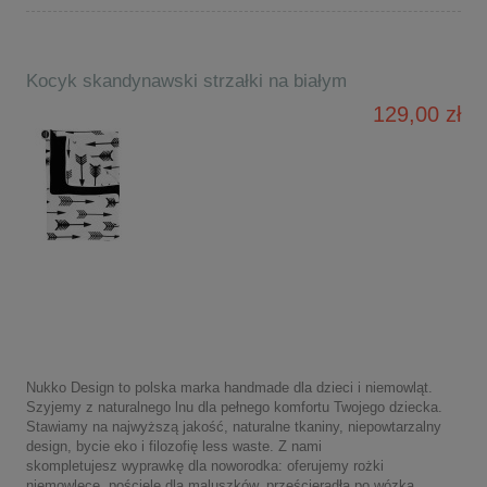
Kocyk skandynawski strzałki na białym
129,00 zł
Nukko Design to polska marka handmade dla dzieci i niemowląt.
Szyjemy z naturalnego lnu dla pełnego komfortu Twojego dziecka.
Stawiamy na najwyższą jakość, naturalne tkaniny, niepowtarzalny
design, bycie eko i filozofię less waste. Z nami
skompletujesz wyprawkę dla noworodka: oferujemy rożki
niemowlęce, pościele dla maluszków, prześcieradła po wózka,