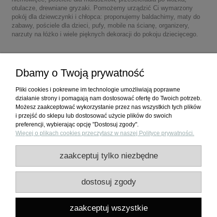
otulacze, drewniane gryzaki. Pomożemy urządzić Ci wymarzony
pokój dla dziewczynki i chłopca: proponujemy baldachimy, maty do
zabawy, pościele dla dzieci, pufy, mobile na ścianę, organizery,
narzuty na łóżko i wiele pięknych dekoracji do pokoju dziecięcego.
Dbamy o Twoją prywatność
Pliki cookies i pokrewne im technologie umożliwiają poprawne
działanie strony i pomagają nam dostosować ofertę do Twoich potrzeb.
Możesz zaakceptować wykorzystanie przez nas wszystkich tych plików
i przejść do sklepu lub dostosować użycie plików do swoich
preferencji, wybierając opcję "Dostosuj zgody".
Więcej o plikach cookies przeczytasz w naszej Polityce prywatności.
Zakupy
zaakceptuj tylko niezbędne
Pomoc
dostosuj zgody
Moje konto
zaakceptuj wszystkie
Informacje