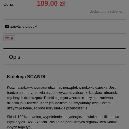
109,00 zł
Cena:
dodaj do przechowalni
zapytaj o produkt
Opis
Kolekcja SCANDI
Kosz na zabawki pomaga utrzymać porządek w pokoiku dziecka. Jest
bardzo pojemny, ułatwia przechowywanie zabawek, kocyków, ubranek,
czy innych drobiazgów. Dzięki pięknym wzorom cieszy oko zarówno
dziecka jak i rodzica. Kosz jest delikatnie usztywniony, dzięki czemu
utrzymuje formę, solidne uszy ułatwią przenoszenie.
Skład: 100% bawełna, wypełnienie: antyalergiczna włóknina silikonowa.
Wymiary ok. 32x32x32cm. Pasują do popularnych regałów Ikea Kallax i
innych tego typu.