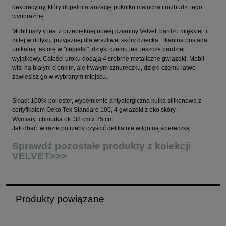
dekoracyjny, który dopełni aranżację pokoiku malucha i rozbudzi jego
wyobraźnię.
Mobil uszyty jest z przepięknej nowej dzianiny Velvet, bardzo miękkiej i
miłej w dotyku, przyjaznej dla wrażliwej skóry dziecka. Tkanina posiada
unikalną fakturę w "cegiełki", dzięki czemu jest jeszcze bardziej
wyjątkowy. Całości uroku dodają 4 srebrne metaliczne gwiazdki. Mobil
wisi na białym cienkim, ale trwałym sznureczku, dzięki czemu łatwo
zawiesisz go w wybranym miejscu.
Skład: 100% poliester, wypełnienie antyalergiczna kulka silikonowa z
certyfikatem Oeko Tex Standard 100, 4 gwiazdki z eko skóry.
Wymiary: chmurka ok. 38 cm x 25 cm
Jak dbać: w razie potrzeby czyścić delikatnie wilgotną ściereczką.
Sprawdź pozostałe produkty z kolekcji
VELVET>>>
Produkty powiązane