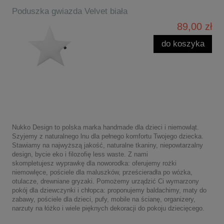
Poduszka gwiazda Velvet biała
89,00 zł
do koszyka
Nukko Design to polska marka handmade dla dzieci i niemowląt.
Szyjemy z naturalnego lnu dla pełnego komfortu Twojego dziecka.
Stawiamy na najwyższą jakość, naturalne tkaniny, niepowtarzalny
design, bycie eko i filozofię less waste. Z nami
skompletujesz wyprawkę dla noworodka: oferujemy rożki
niemowlęce, pościele dla maluszków, prześcieradła po wózka,
otulacze, drewniane gryzaki. Pomożemy urządzić Ci wymarzony
pokój dla dziewczynki i chłopca: proponujemy baldachimy, maty do
zabawy, pościele dla dzieci, pufy, mobile na ścianę, organizery,
narzuty na łóżko i wiele pięknych dekoracji do pokoju dziecięcego.