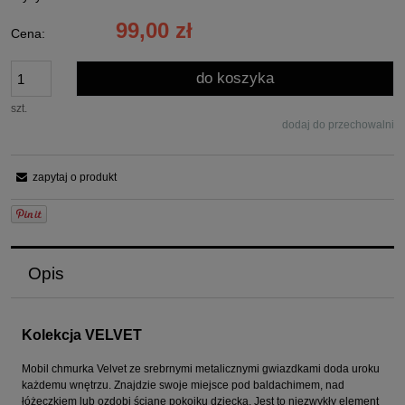
99,00 zł
Cena:
do koszyka
szt.
dodaj do przechowalni
zapytaj o produkt
Opis
Kolekcja VELVET
Mobil chmurka Velvet ze srebrnymi metalicznymi gwiazdkami doda uroku
każdemu wnętrzu. Znajdzie swoje miejsce pod baldachimem, nad
łóżeczkiem lub ozdobi ścianę pokoiku dziecka. Jest to niezwykły element