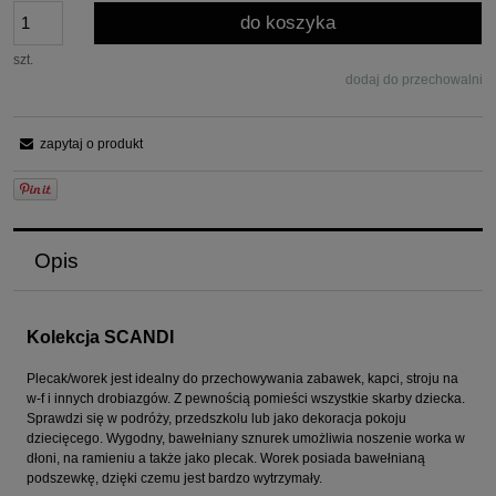
do koszyka
szt.
dodaj do przechowalni
zapytaj o produkt
Opis
Kolekcja SCANDI
Plecak/worek jest idealny do przechowywania zabawek, kapci, stroju na
w-f i innych drobiazgów. Z pewnością pomieści wszystkie skarby dziecka.
Sprawdzi się w podróży, przedszkolu lub jako dekoracja pokoju
dziecięcego. Wygodny, bawełniany sznurek umożliwia noszenie worka w
dłoni, na ramieniu a także jako plecak. Worek posiada bawełnianą
podszewkę, dzięki czemu jest bardzo wytrzymały.