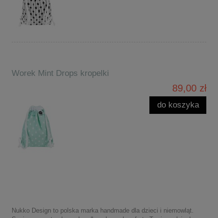
Worek Mint Drops kropelki
89,00 zł
do koszyka
Nukko Design to polska marka handmade dla dzieci i niemowląt.