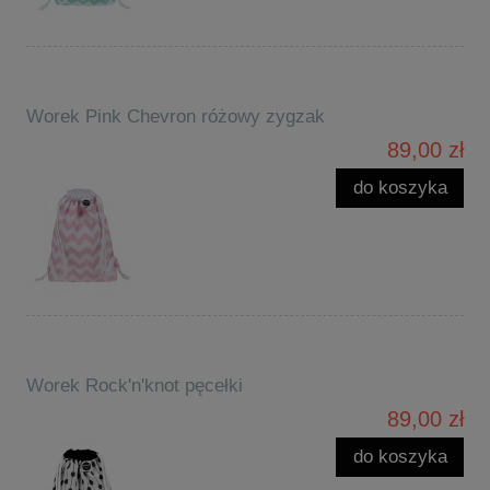
Worek Pink Chevron różowy zygzak
89,00 zł
do koszyka
Worek Rock'n'knot pęcełki
89,00 zł
do koszyka