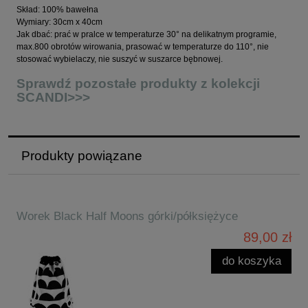
Skład: 100% bawełna
Wymiary: 30cm x 40cm
Jak dbać: prać w pralce w temperaturze 30° na delikatnym programie,
max.800 obrotów wirowania, prasować w temperaturze do 110°, nie
stosować wybielaczy, nie suszyć w suszarce bębnowej.
Sprawdź pozostałe produkty z kolekcji
SCANDI>>>
Produkty powiązane
Worek Black Half Moons górki/półksiężyce
89,00 zł
do koszyka