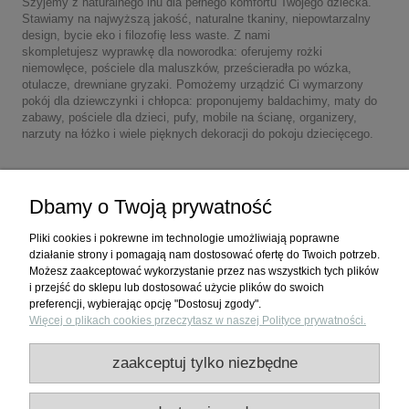
Szyjemy z naturalnego lnu dla pełnego komfortu Twojego dziecka.
Stawiamy na najwyższą jakość, naturalne tkaniny, niepowtarzalny
design, bycie eko i filozofię less waste. Z nami
skompletujesz wyprawkę dla noworodka: oferujemy rożki
niemowlęce, pościele dla maluszków, prześcieradła po wózka,
otulacze, drewniane gryzaki. Pomożemy urządzić Ci wymarzony
pokój dla dziewczynki i chłopca: proponujemy baldachimy, maty do
zabawy, pościele dla dzieci, pufy, mobile na ścianę, organizery,
narzuty na łóżko i wiele pięknych dekoracji do pokoju dziecięcego.
Dbamy o Twoją prywatność
Pliki cookies i pokrewne im technologie umożliwiają poprawne
działanie strony i pomagają nam dostosować ofertę do Twoich potrzeb.
Możesz zaakceptować wykorzystanie przez nas wszystkich tych plików
i przejść do sklepu lub dostosować użycie plików do swoich
preferencji, wybierając opcję "Dostosuj zgody".
Więcej o plikach cookies przeczytasz w naszej Polityce prywatności.
Zakupy
zaakceptuj tylko niezbędne
Pomoc